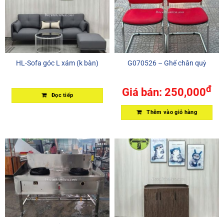
HL-Sofa góc L xám (k bàn)
G070526 – Ghế chân quỳ
đ
Giá bán:
250,000
Đọc tiếp
Thêm vào giỏ hàng