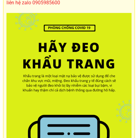
liên hệ zalo 0905985600