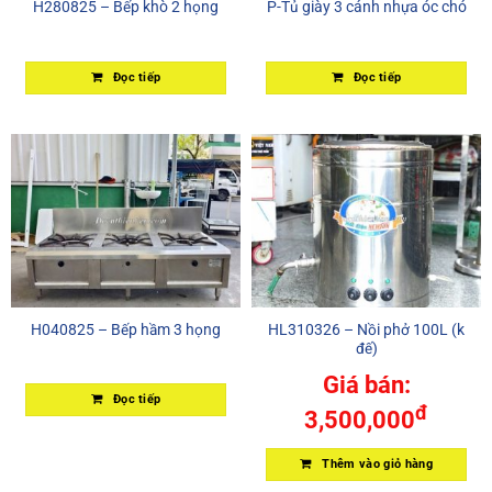
H280825 – Bếp khò 2 họng
P-Tủ giày 3 cánh nhựa óc chó
Đọc tiếp
Đọc tiếp
H040825 – Bếp hầm 3 họng
HL310326 – Nồi phở 100L (k
đế)
Giá bán:
Đọc tiếp
đ
3,500,000
Thêm vào giỏ hàng