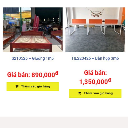
S210526 – Giường 1m5
HL220426 – Bàn họp 3m6
Giá bán:
đ
Giá bán:
890,000
đ
1,350,000
Thêm vào giỏ hàng
Thêm vào giỏ hàng