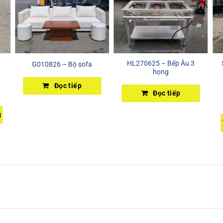
HL270625 – Bếp Âu 3
G010826 – Bộ sofa
họng
Đọc tiếp
Đọc tiếp
g