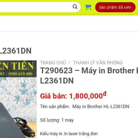
Sản phẩm đã xem
-L2361DN
TRANG CHỦ
/
THANH LÝ VĂN PHÒNG
T290623 – Máy in Brother 
L2361DN
đ
Giá bán:
1,800,000
Tên sản phẩm: Máy in Brother HL-L2361DN
Số lượng: 1 máy
Kiểu máy in:
In laser trắng đen