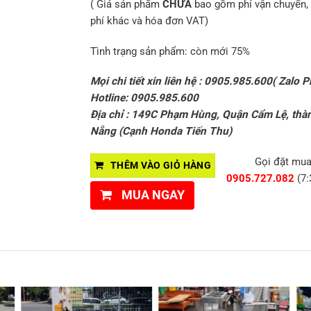
( Giá sản phẩm
CHƯA
bao gồm phí vận chuyển, 
phí khác và hóa đơn VAT)
Tình trạng sản phẩm: còn mới 75%
Mọi chi tiết xin liên hệ : 0905.985.600( Zalo P
Hotline: 0905.985.600
Địa chỉ : 149C Phạm Hùng, Quận Cẩm Lệ, thà
Nẵng (Cạnh Honda Tiến Thu)
Gọi đặt mu
THÊM VÀO GIỎ HÀNG
0905.727.082
(7:
MUA NGAY