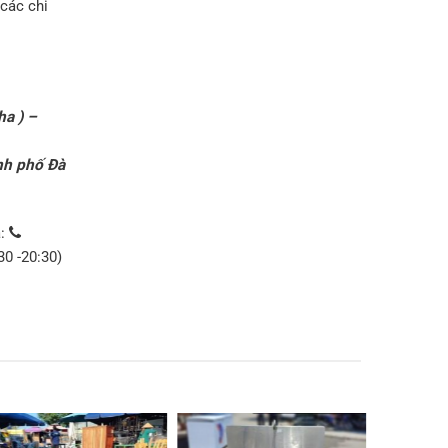
các chi
ha ) –
nh phố Đà
a:
30 -20:30)