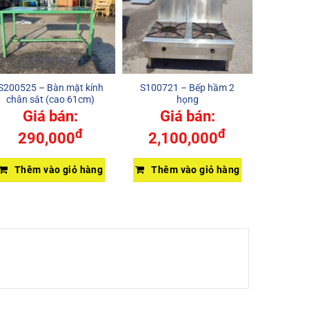
S200525 – Bàn mặt kính
S100721 – Bếp hầm 2
HL200925
chân sắt (cao 61cm)
họng
Giá bán:
Giá bán:
đ
đ
290,000
2,100,000
Thêm vào giỏ hàng
Thêm vào giỏ hàng