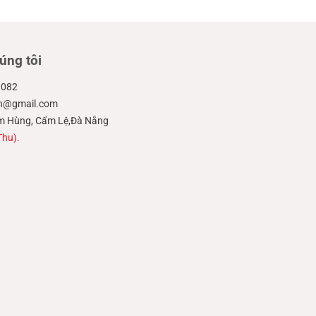
úng tôi
.082
ien@gmail.com
hạm Hùng, Cẩm Lệ,Đà Nẵng
Thu).