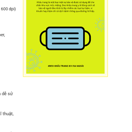
 600 dpi)
er,
n dễ sử
ĩ thuật,