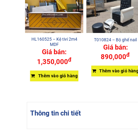
HL160525 – Kệ tivi 2m4
sắt 500kg
T010824 – Bộ ghế nail
MDF
Giá bán:
Giá bán:
iếp
đ
890,000
đ
1,350,000
Thêm vào giỏ hàn
Thêm vào giỏ hàng
Thông tin chi tiết