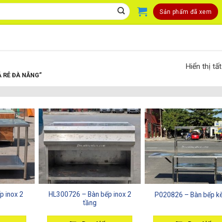
Sản phẩm đã xem
Hiển thị t
 RẺ ĐÀ NẴNG”
p inox 2
HL300726 – Bàn bếp inox 2
P020826 – Bàn bếp k
tầng