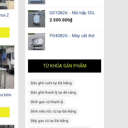
G010826 - Nồi hấp 50L
nox 2
2.500.000
₫
P040826 - Máy cắt thịt
TỪ KHÓA SẢN PHẨM
Bàn ghế cafe tại Đà Nẵng
Bàn ghế thanh lý tại đà nẵng
ox kèm
Bình gas cũ thanh lý
Bình siêu tốc cũ tại Đà Nẵng
Bếp gas cũ tại Đà Nẵng