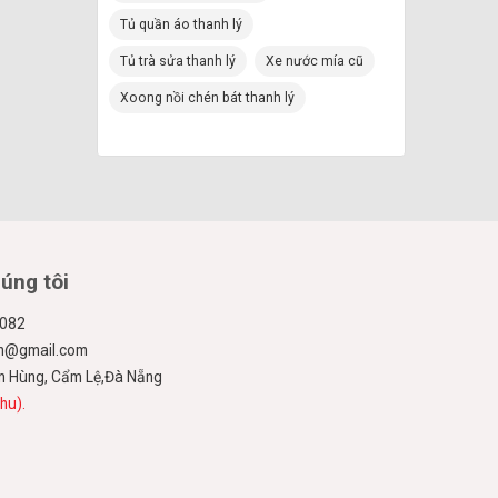
Tủ quần áo thanh lý
Tủ trà sửa thanh lý
Xe nước mía cũ
Xoong nồi chén bát thanh lý
húng tôi
.082
ien@gmail.com
ạm Hùng, Cẩm Lệ,Đà Nẵng
hu).