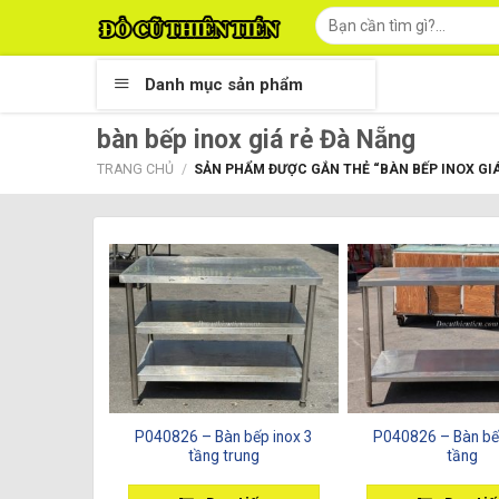
Skip
Tìm
kiếm:
to
content
Danh mục sản phẩm
bàn bếp inox giá rẻ Đà Nẵng
TRANG CHỦ
/
SẢN PHẨM ĐƯỢC GẮN THẺ “BÀN BẾP INOX GIÁ
P040826 – Bàn bếp inox 3
P040826 – Bàn bế
tầng trung
tầng