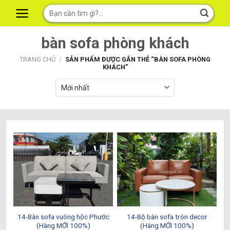
Skip
Tìm
to
kiếm:
content
bàn sofa phòng khách
TRANG CHỦ
/
SẢN PHẨM ĐƯỢC GẮN THẺ “BÀN SOFA PHÒNG
KHÁCH”
14-Bàn sofa vuông hộc Phước
14-Bộ bàn sofa tròn decor
(Hàng MỚI 100%)
(Hàng MỚI 100%)