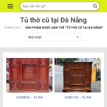
Skip
Tìm
to
kiếm:
content
Tủ thờ cũ tại Đà Nẵng
TRANG CHỦ
/
SẢN PHẨM ĐƯỢC GẮN THẺ “TỦ THỜ CŨ TẠI ĐÀ NẴNG”
C040826 – Tủ thờ
G280726 – Tủ thờ