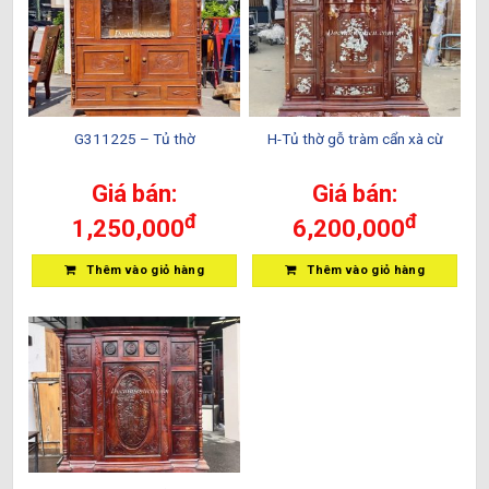
G311225 – Tủ thờ
H-Tủ thờ gỗ tràm cẩn xà cừ
Giá bán:
Giá bán:
đ
đ
1,250,000
6,200,000
Thêm vào giỏ hàng
Thêm vào giỏ hàng