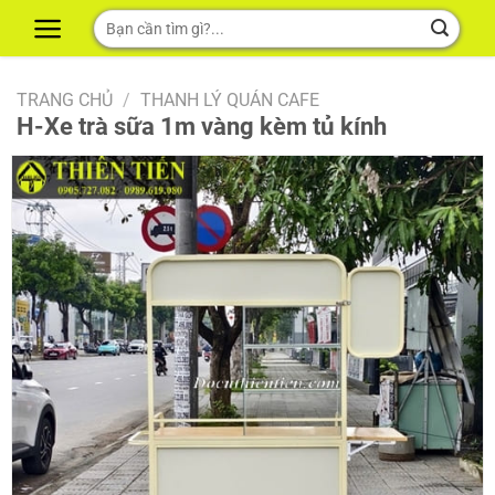
Skip
Tìm
to
kiếm:
content
TRANG CHỦ
/
THANH LÝ QUÁN CAFE
H-Xe trà sữa 1m vàng kèm tủ kính