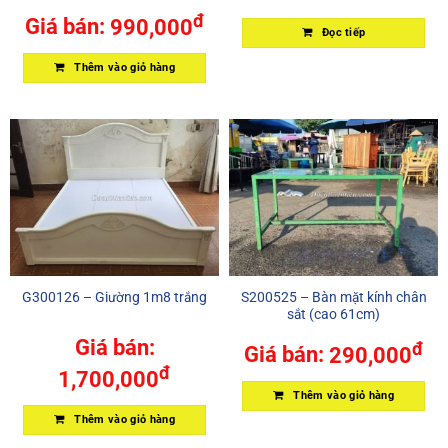
đ
Giá bán:
990,000
Đọc tiếp
Thêm vào giỏ hàng
G300126 – Giường 1m8 trắng
S200525 – Bàn mặt kính chân
sắt (cao 61cm)
Giá bán:
đ
Giá bán:
290,000
đ
1,700,000
Thêm vào giỏ hàng
Thêm vào giỏ hàng