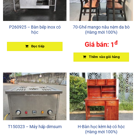
P260925 – Bàn bếp inox có
70-Ghế mango nâu nệm da bò
hộc
(Hàng mới 100%)
đ
Giá bán:
1
Đọc tiếp
Thêm vào giỏ hàng
T150323 – Máy hấp dimsum
H-Bàn học kèm kệ có hộc
(Hàng mới 100%)