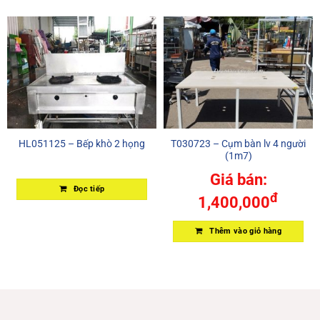
HL051125 – Bếp khò 2 họng
T030723 – Cụm bàn lv 4 người
(1m7)
Giá bán:
Đọc tiếp
đ
1,400,000
Thêm vào giỏ hàng