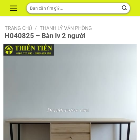
Skip
Tìm
to
kiếm:
content
TRANG CHỦ
/
THANH LÝ VĂN PHÒNG
H040825 – Bàn lv 2 người