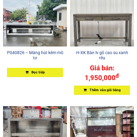
P040826 – Máng hút kèm mô
H-XK Bàn lv gỗ cao su xanh
tơ
rêu
Giá bán:
Đọc tiếp
đ
1,950,000
Thêm vào giỏ hàng