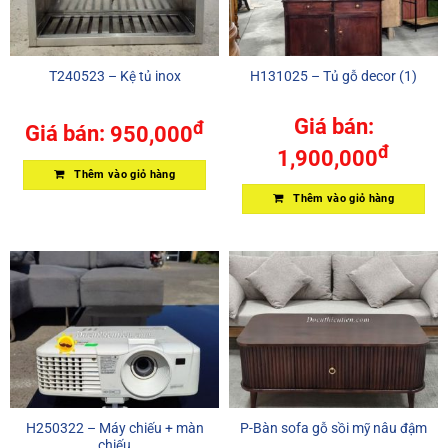
T240523 – Kệ tủ inox
H131025 – Tủ gỗ decor (1)
Giá bán:
đ
Giá bán:
950,000
đ
1,900,000
Thêm vào giỏ hàng
Thêm vào giỏ hàng
H250322 – Máy chiếu + màn
P-Bàn sofa gỗ sồi mỹ nâu đậm
chiếu