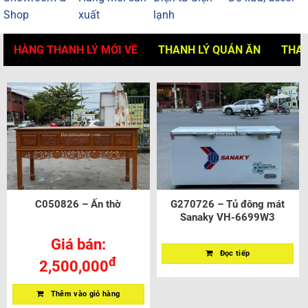
Shop
xuất
lạnh
HÀNG THANH LÝ MỚI VỀ
THANH LÝ QUÁN ĂN
THAN
C050826 – Ấn thờ
G270726 – Tủ đông mát
Sanaky VH-6699W3
Giá bán:
Đọc tiếp
đ
2,500,000
Thêm vào giỏ hàng