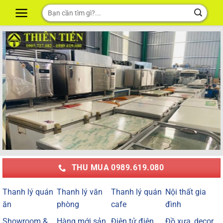
Skip
Tìm
to
kiếm:
content
THU MUA 0989.619.080
Thanh lý quán
Thanh lý văn
Thanh lý quán
Nội thất gia
ăn
phòng
cafe
đình
Showroom &
Hàng mới sản
Điện tử điện
Đồ xưa, decor