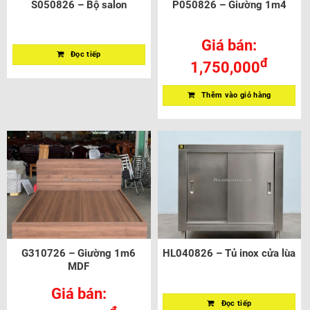
S050826 – Bộ salon
P050826 – Giường 1m4
Giá bán:
Đọc tiếp
đ
1,750,000
Thêm vào giỏ hàng
G310726 – Giường 1m6
HL040826 – Tủ inox cửa lùa
MDF
Giá bán:
Đọc tiếp