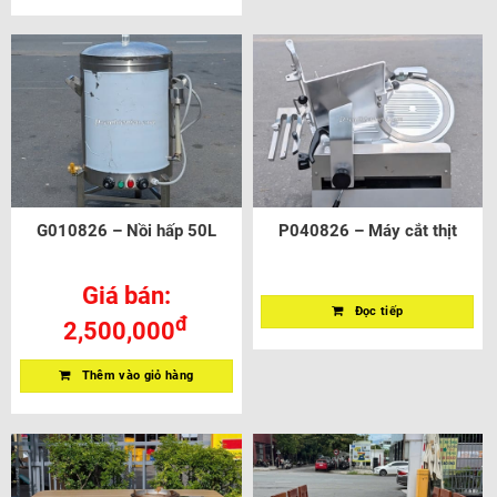
G010826 – Nồi hấp 50L
P040826 – Máy cắt thịt
Giá bán:
Đọc tiếp
đ
2,500,000
Thêm vào giỏ hàng