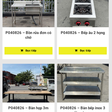
P040826 – Bồn rửa đơn có
P040826 – Bếp âu 2 họng
chờ
Đọc tiếp
Đọc tiếp
P040826 – Bàn họp 3m
P040826 – Bàn bếp inox 3