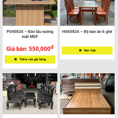
P040826 – Bàn lẩu nướng
H060826 – Bộ bàn ăn 6 ghế
mặt MDF
đ
Giá bán:
550,000
Đọc tiếp
Thêm vào giỏ hàng