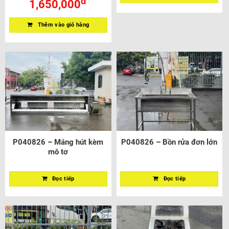
đ
1,650,000
Thêm vào giỏ hàng
P040826 – Máng hút kèm
P040826 – Bồn rửa đơn lớn
mô tơ
Đọc tiếp
Đọc tiếp