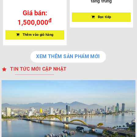
tầng trung
Giá bán:
Đọc tiếp
đ
1,500,000
Thêm vào giỏ hàng
XEM THÊM SẢN PHẨM MỚI
TIN TỨC MỚI CẬP NHẬT