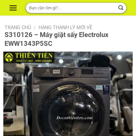
Skip
Tìm
to
kiếm:
content
TRANG CHỦ
/
HÀNG THANH LÝ MỚI VỀ
S310126 – Máy giặt sấy Electrolux
EWW1343P5SC