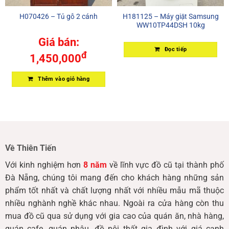
H070426 – Tủ gỗ 2 cánh
H181125 – Máy giặt Samsung
WW10TP44DSH 10kg
Giá bán:
Đọc tiếp
đ
1,450,000
Thêm vào giỏ hàng
Về Thiên Tiến
Với kinh nghiệm hơn
8 năm
về lĩnh vực đồ cũ tại thành phố
Đà Nẵng, chúng tôi mang đến cho khách hàng những sản
phẩm tốt nhất và chất lượng nhất với nhiều mẫu mã thuộc
nhiều nghành nghề khác nhau. Ngoài ra cửa hàng còn thu
mua đồ cũ qua sử dụng với gia cao của quán ăn, nhà hàng,
quán cafe, quán nhậu, đồ nội thất gia đình với giá cạnh