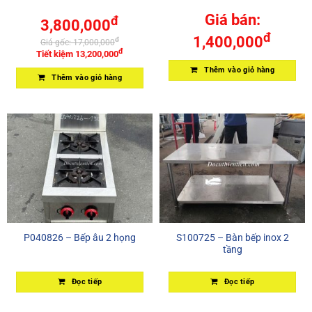
Giá bán:
đ
3,800,000
đ
1,400,000
đ
Giá gốc:
17,000,000
đ
Tiết kiệm
13,200,000
Thêm vào giỏ hàng
Thêm vào giỏ hàng
P040826 – Bếp âu 2 họng
S100725 – Bàn bếp inox 2
tầng
Đọc tiếp
Đọc tiếp