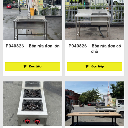
P040826 – Bồn rửa đơn lớn
P040826 – Bồn rửa đơn có
chờ
Đọc tiếp
Đọc tiếp