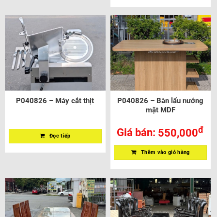
P040826 – Máy cắt thịt
P040826 – Bàn lẩu nướng
mặt MDF
đ
Giá bán:
550,000
Đọc tiếp
Thêm vào giỏ hàng