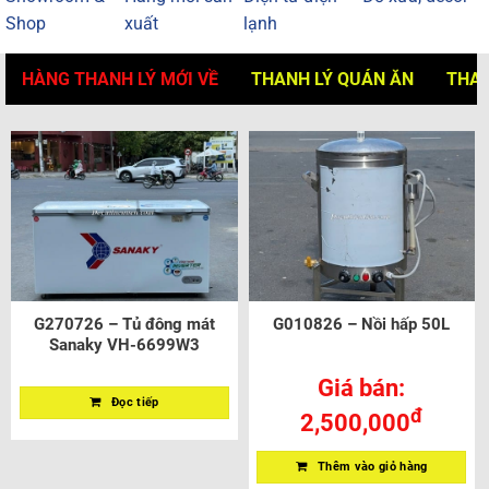
Shop
xuất
lạnh
HÀNG THANH LÝ MỚI VỀ
THANH LÝ QUÁN ĂN
THAN
G270726 – Tủ đông mát
G010826 – Nồi hấp 50L
Sanaky VH-6699W3
Giá bán:
Đọc tiếp
đ
2,500,000
Thêm vào giỏ hàng