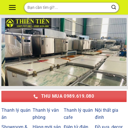
Skip
Tìm
to
kiếm:
content
THU MUA 0989.619.080
Thanh lý quán
Thanh lý văn
Thanh lý quán
Nội thất gia
ăn
phòng
cafe
đình
Showroom &
Hàng mới sản
Điện tử điện
Đồ xưa, decor