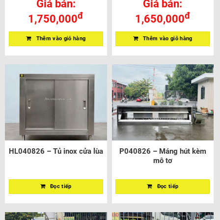
Giá bán:
Giá bán:
đ
đ
1,750,000
1,650,000
Thêm vào giỏ hàng
Thêm vào giỏ hàng
HL040826 – Tủ inox cửa lùa
P040826 – Máng hút kèm
mô tơ
Đọc tiếp
Đọc tiếp