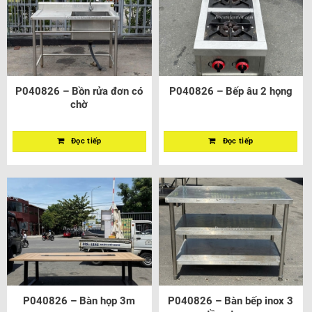
P040826 – Bồn rửa đơn có
P040826 – Bếp âu 2 họng
chờ
Đọc tiếp
Đọc tiếp
P040826 – Bàn họp 3m
P040826 – Bàn bếp inox 3