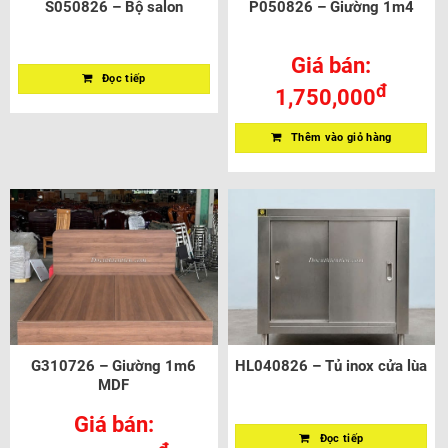
S050826 – Bộ salon
P050826 – Giường 1m4
Giá bán:
Đọc tiếp
đ
1,750,000
Thêm vào giỏ hàng
G310726 – Giường 1m6
HL040826 – Tủ inox cửa lùa
MDF
Giá bán:
Đọc tiếp