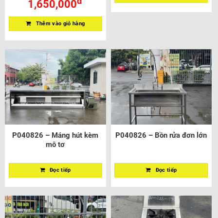
đ
1,650,000
Thêm vào giỏ hàng
P040826 – Máng hút kèm
P040826 – Bồn rửa đơn lớn
mô tơ
Đọc tiếp
Đọc tiếp