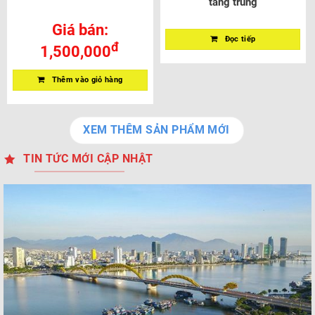
tầng trung
Giá bán:
Đọc tiếp
đ
1,500,000
Thêm vào giỏ hàng
XEM THÊM SẢN PHẨM MỚI
TIN TỨC MỚI CẬP NHẬT