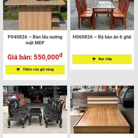
P040826 – Bàn lẩu nướng
H060826 – Bộ bàn ăn 6 ghế
mặt MDF
đ
Giá bán:
550,000
Đọc tiếp
Thêm vào giỏ hàng