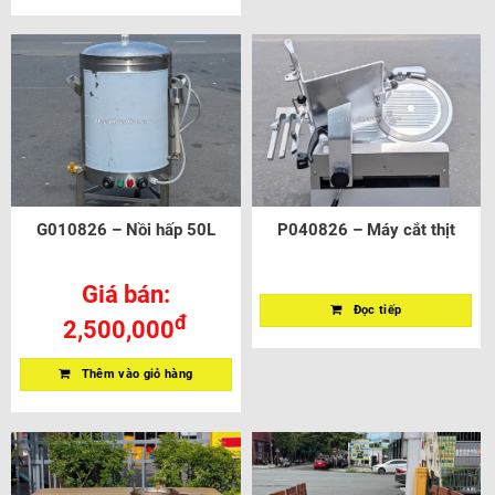
G010826 – Nồi hấp 50L
P040826 – Máy cắt thịt
Giá bán:
Đọc tiếp
đ
2,500,000
Thêm vào giỏ hàng