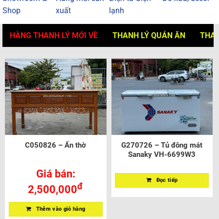
Shop
xuất
lạnh
HÀNG THANH LÝ MỚI VỀ
THANH LÝ QUÁN ĂN
THAN
C050826 – Ấn thờ
G270726 – Tủ đông mát
Sanaky VH-6699W3
Giá bán:
Đọc tiếp
đ
2,500,000
Thêm vào giỏ hàng