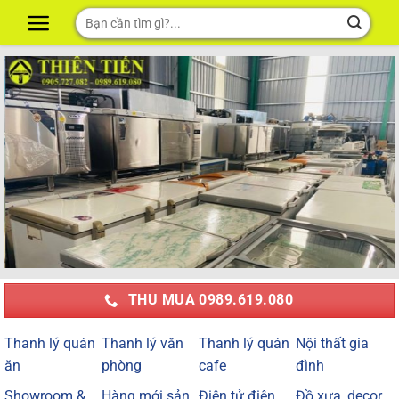
Skip
Tìm
to
kiếm:
content
THU MUA 0989.619.080
Thanh lý quán
Thanh lý văn
Thanh lý quán
Nội thất gia
ăn
phòng
cafe
đình
Showroom &
Hàng mới sản
Điện tử điện
Đồ xưa, decor