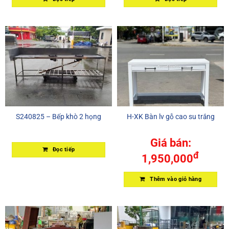
S240825 – Bếp khò 2 họng
H-XK Bàn lv gỗ cao su trắng
Giá bán:
Đọc tiếp
đ
1,950,000
Thêm vào giỏ hàng