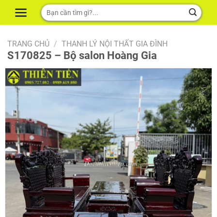
Skip
Tìm
to
kiếm:
content
TRANG CHỦ
/
THANH LÝ NỘI THẤT GIA ĐÌNH
S170825 – Bộ salon Hoàng Gia