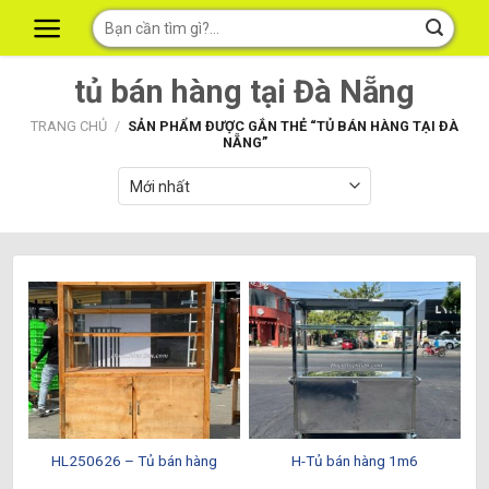
Skip
Tìm
to
kiếm:
content
tủ bán hàng tại Đà Nẵng
TRANG CHỦ
/
SẢN PHẨM ĐƯỢC GẮN THẺ “TỦ BÁN HÀNG TẠI ĐÀ
NẴNG”
HL250626 – Tủ bán hàng
H-Tủ bán hàng 1m6