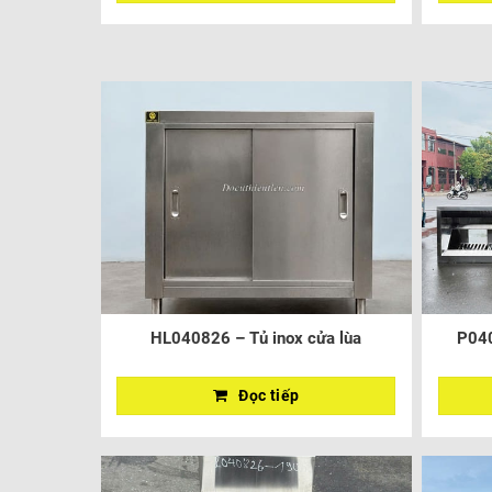
HL040826 – Tủ inox cửa lùa
P040
Đọc tiếp