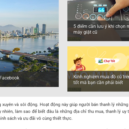
5 điểm cần lưu ý khi chọn
máy giặt cũ
Kinh nghiệm mua đồ cũ trê
n Facebook
tốt mà bạn cần phải biết
g xuyên và sôi động. Hoạt động này giúp người bán thanh lý những
 nhiên, làm sao để biết đâu là những địa chỉ thu mua, thanh lý uy
nh sách và ưu đãi vô cùng thiết thực.