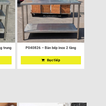
g trung
P040826 – Bàn bếp inox 2 tầng
Đọc tiếp