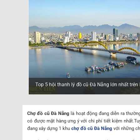
Top 5 hội thanh lý đồ cũ Đà Nẵng lớn nhất trê
Chợ đồ cũ Đà Nẵng
là hoạt động đang diễn ra thườn
có được mặt hàng ưng ý với chi phí tiết kiệm nhất.Tuy
đang xây dựng 1 khu
chợ đồ cũ Đà Nẵng
với những chí