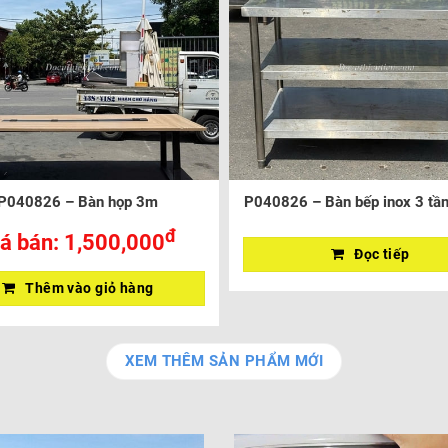
P040826 – Bàn họp 3m
P040826 – Bàn bếp inox 3 tần
đ
á bán:
1,500,000
Đọc tiếp
Thêm vào giỏ hàng
XEM THÊM SẢN PHẨM MỚI