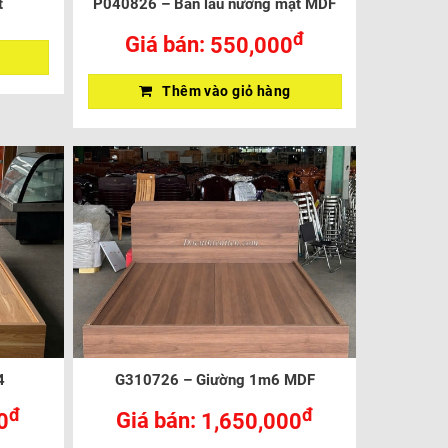
t
P040826 – Bàn lẩu nướng mặt MDF
đ
Giá bán:
550,000
Thêm vào giỏ hàng
4
G310726 – Giường 1m6 MDF
đ
đ
0
Giá bán:
1,650,000