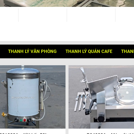
THANH LÝ VĂN PHÒNG
THANH LÝ QUÁN CAFE
THANH