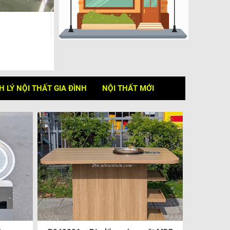
 LÝ NỘI THẤT GIA ĐÌNH
NỘI THẤT MỚI