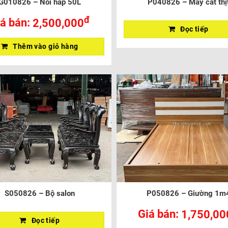
G010826 – Nồi hấp 50L
P040826 – Máy cắt thị
đ
á bán:
2,500,000
Đọc tiếp
Thêm vào giỏ hàng
S050826 – Bộ salon
P050826 – Giường 1m
Giá bán:
1,750,00
Đọc tiếp