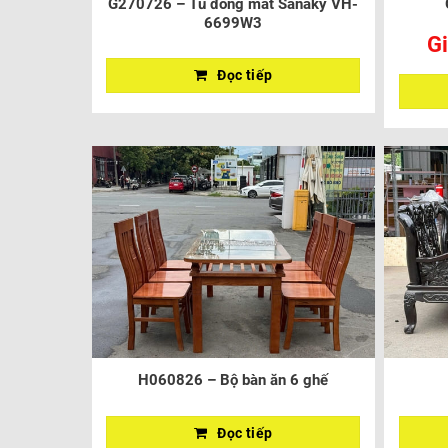
G270726 – Tủ đông mát Sanaky VH-
6699W3
Gi
Đọc tiếp
H060826 – Bộ bàn ăn 6 ghế
Đọc tiếp