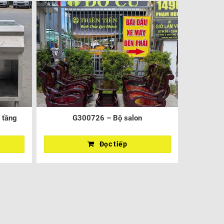
 tầng
G300726 – Bộ salon
Đọc tiếp