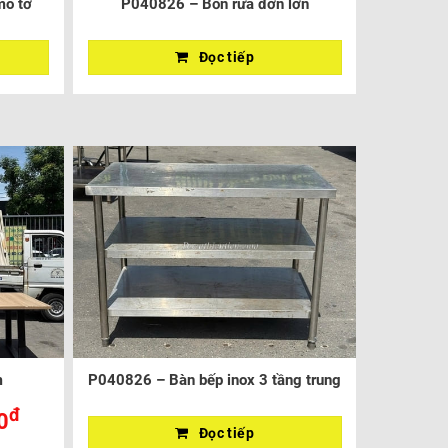
mô tơ
P040826 – Bồn rửa đơn lớn
Đọc tiếp
m
P040826 – Bàn bếp inox 3 tầng trung
đ
0
Đọc tiếp