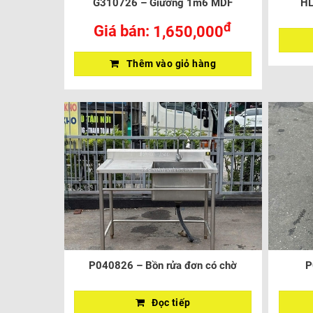
G310726 – Giường 1m6 MDF
HL
đ
Giá bán:
1,650,000
Thêm vào giỏ hàng
P040826 – Bồn rửa đơn có chờ
P
Đọc tiếp