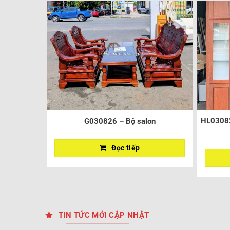
HL03082
G030826 – Bộ salon
Đọc tiếp
TIN TỨC MỚI CẬP NHẬT