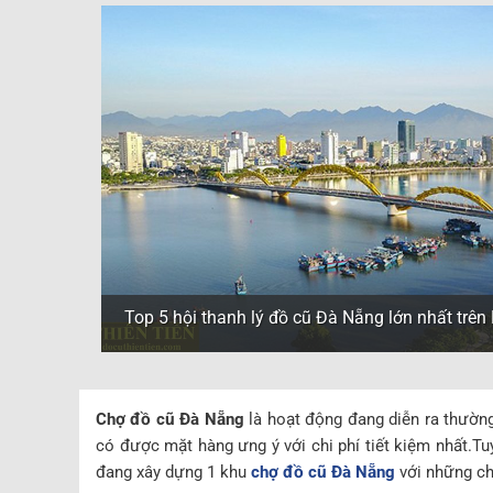
Top 5 hội thanh lý đồ cũ Đà Nẵng lớn nhất trê
Chợ đồ cũ Đà Nẵng
là hoạt động đang diễn ra thườn
có được mặt hàng ưng ý với chi phí tiết kiệm nhất.Tuy
đang xây dựng 1 khu
chợ đồ cũ Đà Nẵng
với những chí