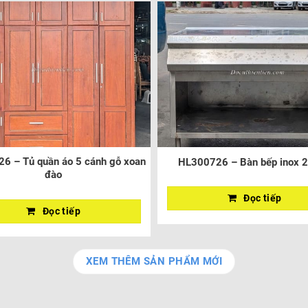
6 – Tủ quần áo 5 cánh gỗ xoan
HL300726 – Bàn bếp inox 2
đào
Đọc tiếp
Đọc tiếp
XEM THÊM SẢN PHẨM MỚI