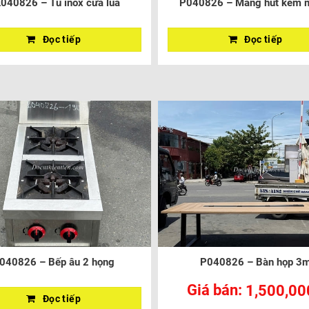
040826 – Tủ inox cửa lùa
P040826 – Máng hút kèm 
Đọc tiếp
Đọc tiếp
040826 – Bếp âu 2 họng
P040826 – Bàn họp 3
Giá bán:
1,500,00
Đọc tiếp