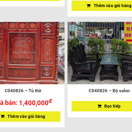
Thêm vào giỏ hàng
C040826 – Tủ thờ
C040826 – Bộ salon
đ
á bán:
1,400,000
Đọc tiếp
Thêm vào giỏ hàng